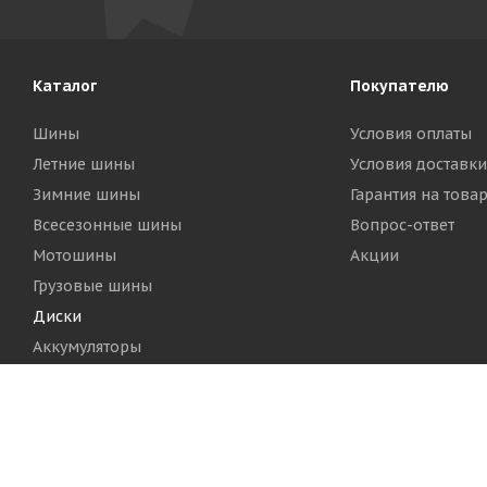
Каталог
Покупателю
Шины
Условия оплаты
Летние шины
Условия доставки
Зимние шины
Гарантия на това
Всесезонные шины
Вопрос-ответ
Мотошины
Акции
Грузовые шины
Диски
Аккумуляторы
2026 © Шинный Центр "Кинг Тайерс"
Версия для печа