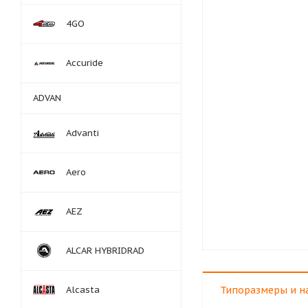
4GO
Accuride
ADVAN
Advanti
Aero
AEZ
ALCAR HYBRIDRAD
Alcasta
Типоразмеры и н