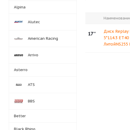
Alpina
Наименовани
Alutec
Диск Replay 
17''
5*114.3 ET40
American Racing
ЛитойNS255
Arrivo
Asterro
ATS
BBS
Better
Black Rhino