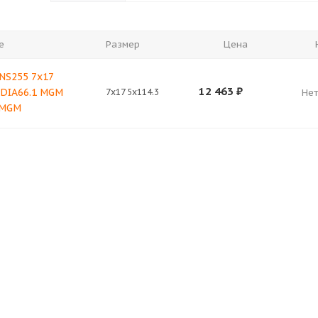
е
Размер
Цена
NS255 7x17
12 463
₽
 DIA66.1 MGM
7x17 5x114.3
Нет
 MGM