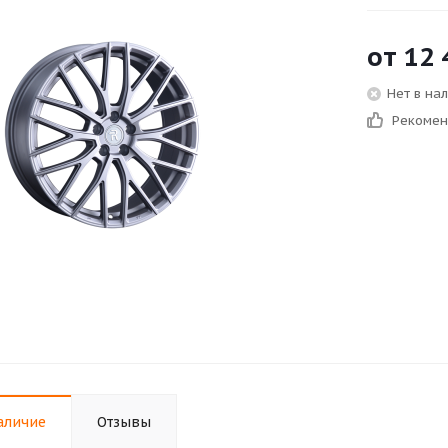
от
12 
Нет в на
Рекоме
аличие
Отзывы