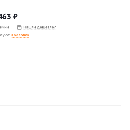
463
₽
личии
Нашли дешевле?
ндуют
0 человек