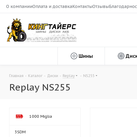
О компании
Оплата и доставка
Контакты
Отзывы
Благодарнос
Шины
Дис
Главная
-
Каталог
-
Диски
-
Replay
-
NS255
Replay NS255
1000 Miglia
3SDM