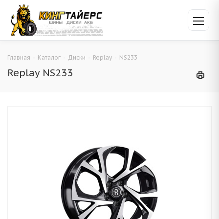
Главная
-
Каталог
-
Диски
-
Replay
-
NS233
Replay NS233