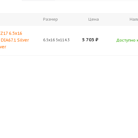
Размер
Цена
Нал
Z17 6.5x16
5 703
₽
 DIA67.1 Silver
6.5x16 5x114.3
Доступно к
ver