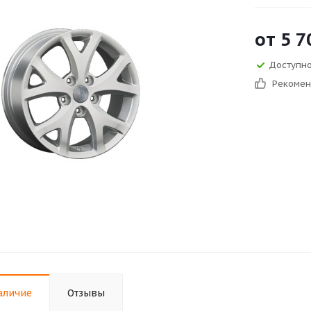
от
5 7
Доступно 
Рекоме
аличие
Отзывы