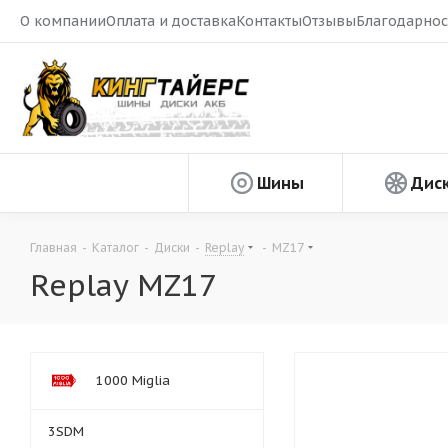
О компании
Оплата и доставка
Контакты
Отзывы
Благодарнос
Шины
Дис
Главная
-
Каталог
-
Диски
-
Replay
-
MZ17
Replay MZ17
1000 Miglia
3SDM