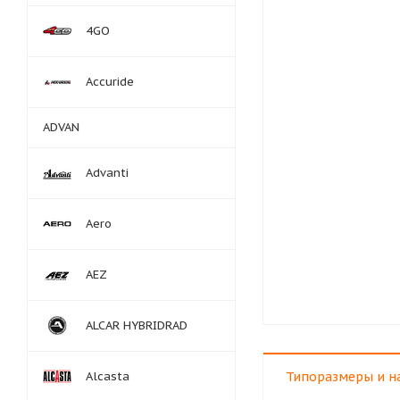
4GO
Accuride
ADVAN
Advanti
Aero
AEZ
ALCAR HYBRIDRAD
Alcasta
Типоразмеры и н