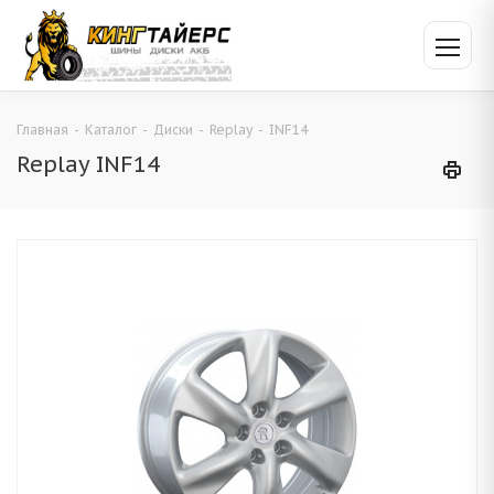
Главная
-
Каталог
-
Диски
-
Replay
-
INF14
Replay INF14