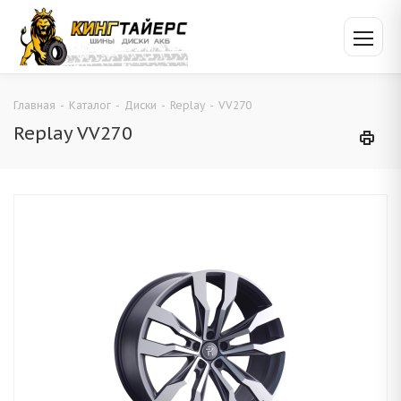
Главная
-
Каталог
-
Диски
-
Replay
-
VV270
Replay VV270