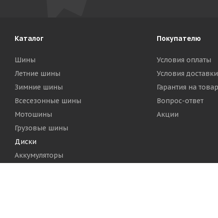
Каталог
Покупателю
Шины
Условия оплаты
Летние шины
Условия доставки
Зимние шины
Гарантия на това
Всесезонные шины
Вопрос-ответ
Мотошины
Акции
Грузовые шины
Диски
Аккумуляторы
2026 © Шинный Центр "Кинг Тайерс"
Версия для печа