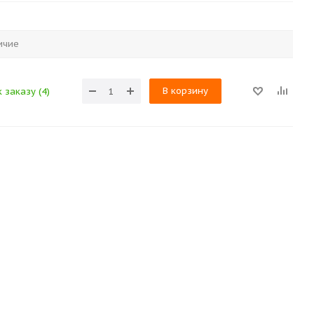
ичие
В корзину
 заказу (4)