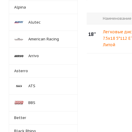
Alpina
Наименование
Alutec
Легковые дис
18''
7.5x18 5*112 
American Racing
Литой
Arrivo
Asterro
ATS
BBS
Better
Black Rhino