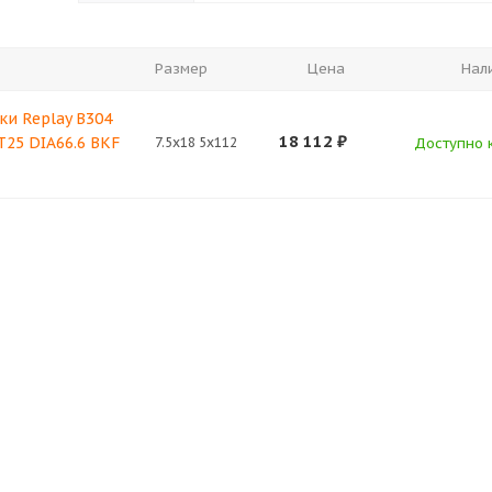
Размер
Цена
Нал
ки Replay B304
18 112
₽
ET25 DIA66.6 BKF
7.5x18 5x112
Доступно к