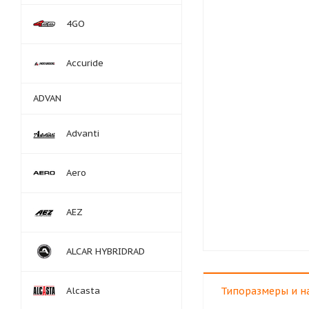
4GO
Accuride
ADVAN
Advanti
Aero
AEZ
ALCAR HYBRIDRAD
Alcasta
Типоразмеры и н