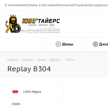
О компании
Оплата и доставка
Контакты
Отзывы
Благодарнос
Шины
Дис
Главная
-
Каталог
-
Диски
-
Replay
-
B304
Replay B304
1000 Miglia
3SDM