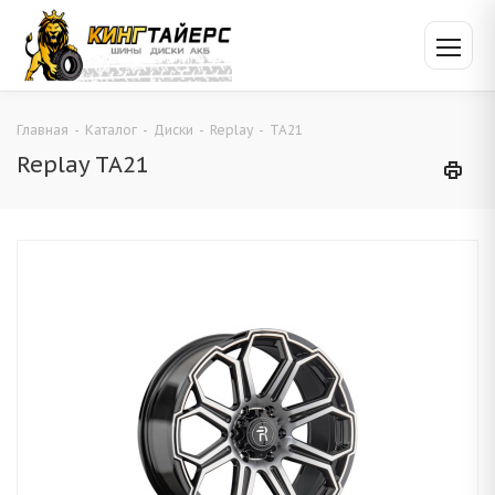
Главная
-
Каталог
-
Диски
-
Replay
-
TA21
Replay TA21