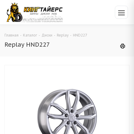
Главная
-
Каталог
-
Диски
-
Replay
-
HND227
Replay HND227