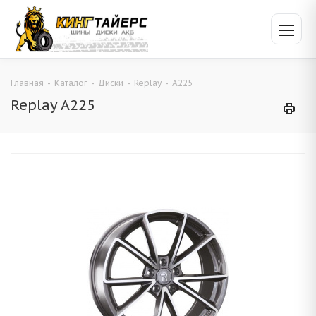
Главная
-
Каталог
-
Диски
-
Replay
-
A225
Replay A225