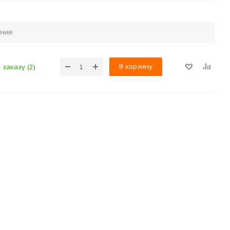
ичие
В корзину
 заказу (2)