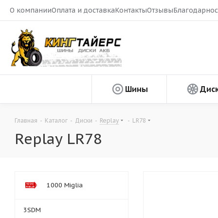
О компании
Оплата и доставка
Контакты
Отзывы
Благодарнос
Шины
Дис
Главная
-
Каталог
-
Диски
-
Replay
-
LR78
Replay LR78
1000 Miglia
3SDM