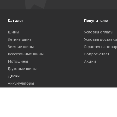
Каталог
Покупателю
Шины
Условия оплаты
Летние шины
Условия доставки
Зимние шины
Гарантия на това
Всесезонные шины
Вопрос-ответ
Мотошины
Акции
Грузовые шины
Диски
Аккумуляторы
2026 © Шинный Центр "Кинг Тайерс"
Версия для печа