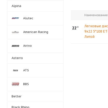
Alpina
Наименование
Alutec
Легковые дис
22''
9x22 5*108 ET
American Racing
Литой
Arrivo
Asterro
ATS
BBS
Better
Black Rhino