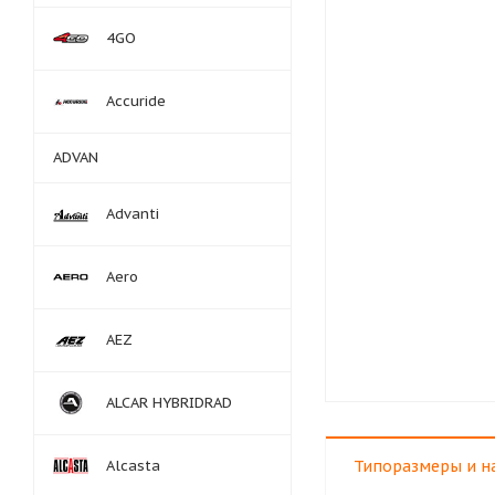
4GO
Accuride
ADVAN
Advanti
Aero
AEZ
ALCAR HYBRIDRAD
Alcasta
Типоразмеры и н