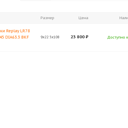
Размер
Цена
Нал
ки Replay LR78
23 800
₽
45 DIA63.3 BKF
9x22 5x108
Доступно к