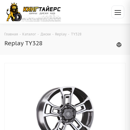
Главная
-
Каталог
-
Диски
-
Replay
-
TY328
Replay TY328