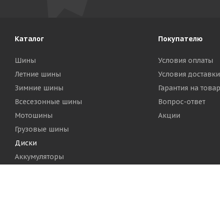
Каталог
Покупателю
Шины
Условия оплаты
Летние шины
Условия доставки
Зимние шины
Гарантия на това
Всесезонные шины
Вопрос-ответ
Мотошины
Акции
Грузовые шины
Диски
Аккумуляторы
2026 © Шинный Центр "Кинг Тайерс"
Версия для печа