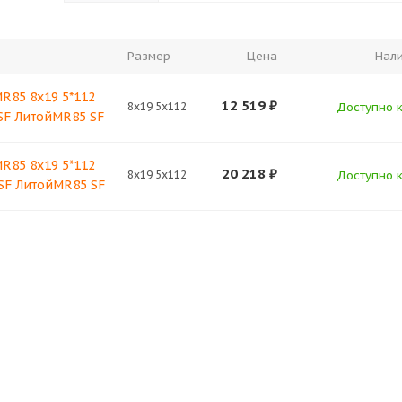
Размер
Цена
Нал
MR85 8x19 5*112
12 519
₽
8x19 5x112
Доступно к
 SF ЛитойMR85 SF
MR85 8x19 5*112
20 218
₽
8x19 5x112
Доступно к
 SF ЛитойMR85 SF