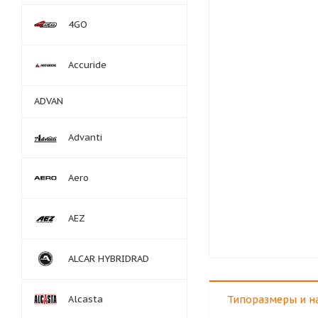
4GO
Accuride
ADVAN
Advanti
Aero
AEZ
ALCAR HYBRIDRAD
Alcasta
Типоразмеры и н