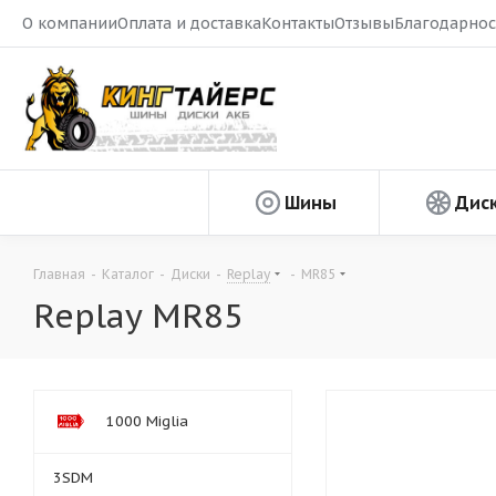
О компании
Оплата и доставка
Контакты
Отзывы
Благодарнос
Шины
Дис
Главная
-
Каталог
-
Диски
-
Replay
-
MR85
Replay MR85
1000 Miglia
3SDM