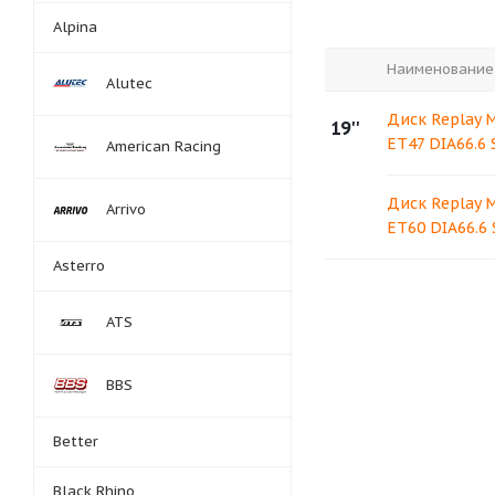
Alpina
Наименование
Alutec
Диск Replay 
19''
ET47 DIA66.6
American Racing
Диск Replay 
Arrivo
ET60 DIA66.6
Asterro
ATS
BBS
Better
Black Rhino