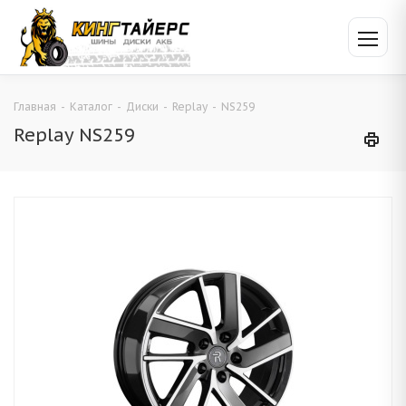
Главная
-
Каталог
-
Диски
-
Replay
-
NS259
Replay NS259