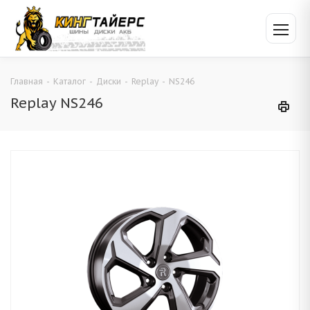
Главная
-
Каталог
-
Диски
-
Replay
-
NS246
Replay NS246