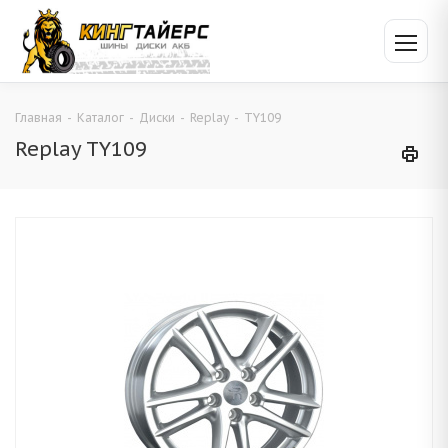
Главная
-
Каталог
-
Диски
-
Replay
-
TY109
Replay TY109