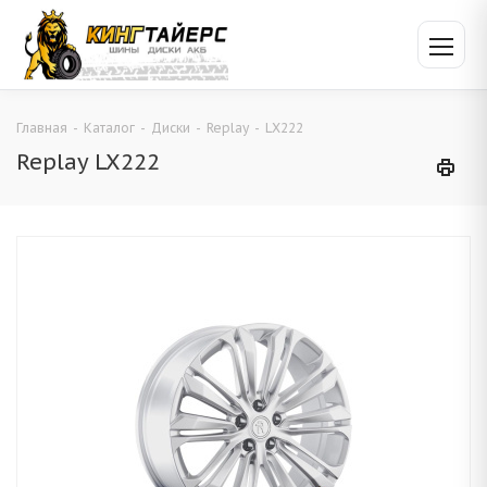
Главная
-
Каталог
-
Диски
-
Replay
-
LX222
Replay LX222