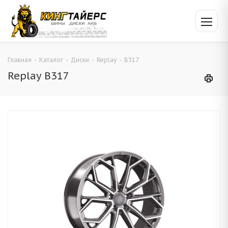
Главная
-
Каталог
-
Диски
-
Replay
-
B317
Replay B317