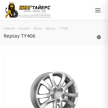
Главная
-
Каталог
-
Диски
-
Replay
-
TY406
Replay TY406