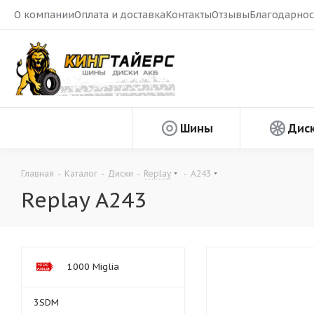
О компании
Оплата и доставка
Контакты
Отзывы
Благодарнос
Шины
Дис
Главная
-
Каталог
-
Диски
-
Replay
-
A243
Replay A243
1000 Miglia
3SDM