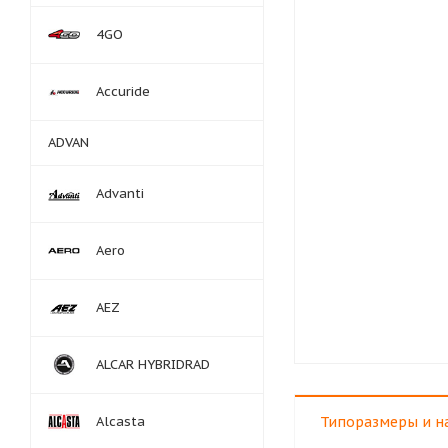
4GO
Accuride
ADVAN
Advanti
Aero
AEZ
ALCAR HYBRIDRAD
Alcasta
Типоразмеры и н