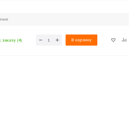
ичие
В корзину
 заказу (4)