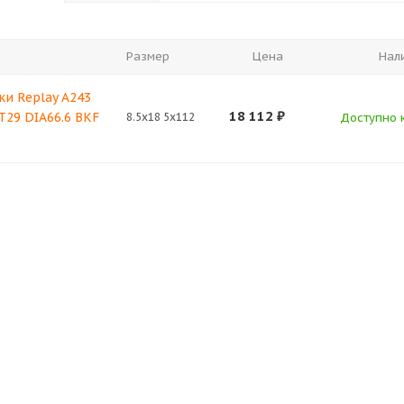
Размер
Цена
Нал
ки Replay A243
18 112
₽
ET29 DIA66.6 BKF
8.5x18 5x112
Доступно к