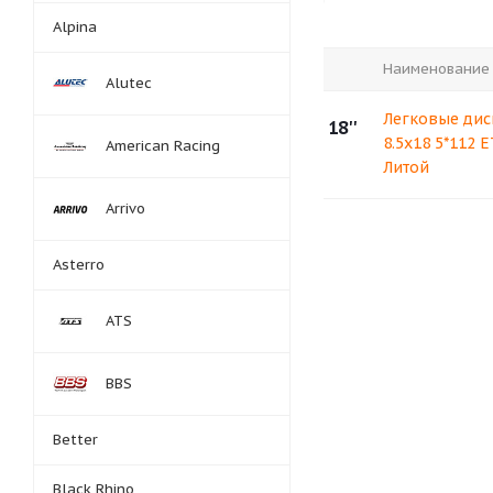
Alpina
Наименование
Alutec
Легковые дис
18''
8.5x18 5*112 
American Racing
Литой
Arrivo
Asterro
ATS
BBS
Better
Black Rhino