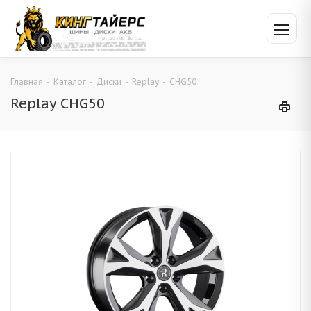
Главная
-
Каталог
-
Диски
-
Replay
-
CHG50
Replay CHG50