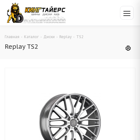
Главная
-
Каталог
-
Диски
-
Replay
-
TS2
Replay TS2