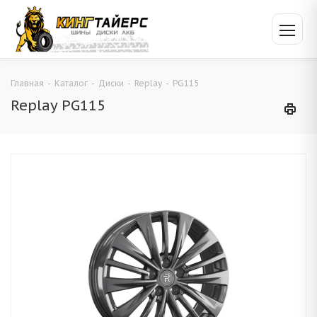
Главная
-
Каталог
-
Диски
-
Replay
-
PG115
Replay PG115