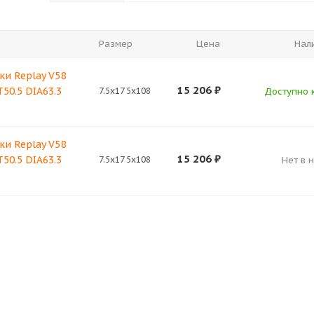
Размер
Цена
Нал
ки Replay V58
15 206
₽
T50.5 DIA63.3
7.5x17 5x108
Доступно к
ки Replay V58
15 206
₽
T50.5 DIA63.3
7.5x17 5x108
Нет в 