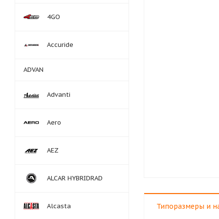
4GO
Accuride
ADVAN
Advanti
Aero
AEZ
ALCAR HYBRIDRAD
Alcasta
Типоразмеры и н