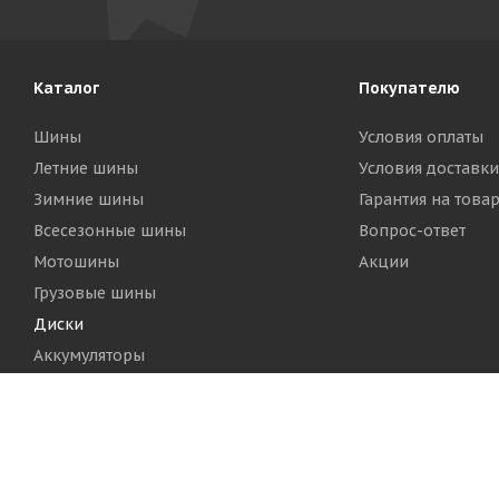
Каталог
Покупателю
Шины
Условия оплаты
Летние шины
Условия доставки
Зимние шины
Гарантия на това
Всесезонные шины
Вопрос-ответ
Мотошины
Акции
Грузовые шины
Диски
Аккумуляторы
2026 © Шинный Центр "Кинг Тайерс"
Версия для печа