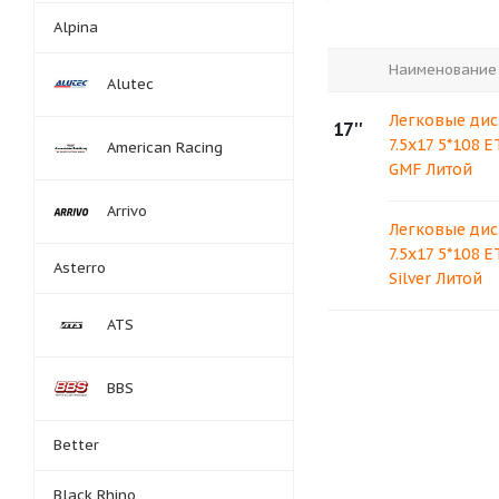
Alpina
Наименование
Alutec
Легковые дис
17''
7.5x17 5*108 E
American Racing
GMF Литой
Arrivo
Легковые дис
7.5x17 5*108 E
Asterro
Silver Литой
ATS
BBS
Better
Black Rhino