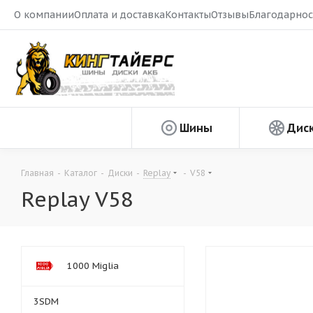
О компании
Оплата и доставка
Контакты
Отзывы
Благодарнос
Шины
Дис
Главная
-
Каталог
-
Диски
-
Replay
-
V58
Replay V58
1000 Miglia
3SDM