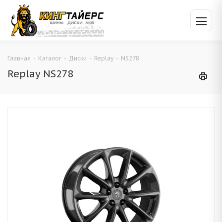
Главная
-
Каталог
-
Диски
-
Replay
-
NS278
Replay NS278