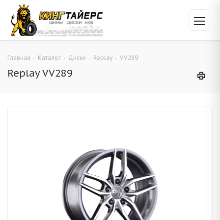
Главная
-
Каталог
-
Диски
-
Replay
-
VV289
Replay VV289