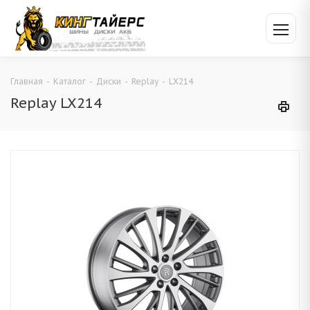
Главная
-
Каталог
-
Диски
-
Replay
-
LX214
Replay LX214