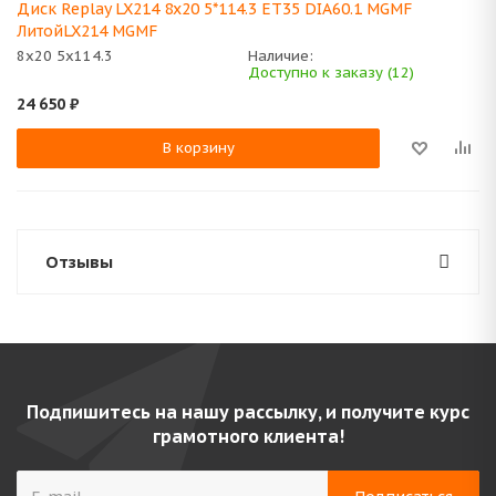
Диск Replay LX214 8x20 5*114.3 ET35 DIA60.1 MGMF
ЛитойLX214 MGMF
8x20 5x114.3
Наличие:
Доступно к заказу (12)
24 650
₽
В корзину
Отзывы
Подпишитесь на нашу рассылку, и получите курс
грамотного клиента!