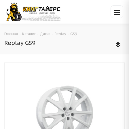
Главная
-
Каталог
-
Диски
-
Replay
-
GS9
Replay GS9