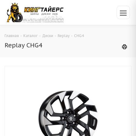
Главная
-
Каталог
-
Диски
-
Replay
-
CHG4
Replay CHG4