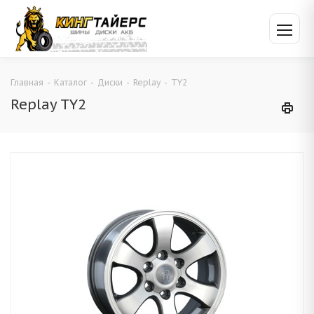
Главная
-
Каталог
-
Диски
-
Replay
-
TY2
Replay TY2