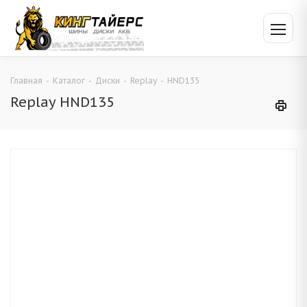
Главная
-
Каталог
-
Диски
-
Replay
-
HND135
Replay HND135