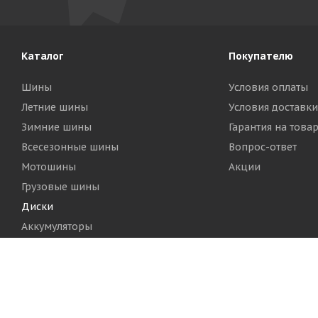
Каталог
Покупателю
Шины
Условия оплаты
Летние шины
Условия доставки
Зимние шины
Гарантия на това
Всесезонные шины
Вопрос-ответ
Мотошины
Акции
Грузовые шины
Диски
Аккумуляторы
2026 © Шинный Центр "Кинг Тайерс"
Версия для печа