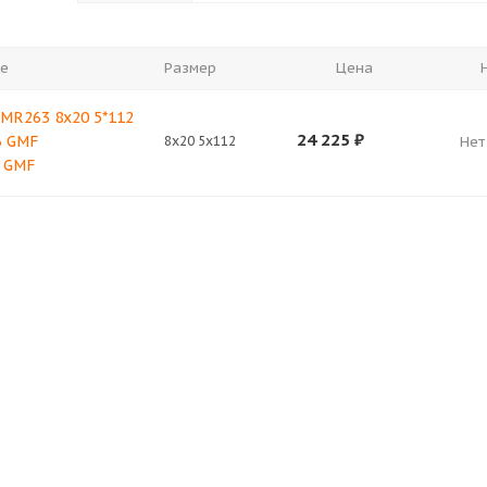
е
Размер
Цена
 MR263 8x20 5*112
24 225
₽
6 GMF
8x20 5x112
Нет
 GMF