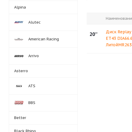
Alpina
Наименовани
Alutec
Диск Replay
20''
ET43 DIA66.
American Racing
ЛитойMR263
Arrivo
Asterro
ATS
BBS
Better
Black Rhino