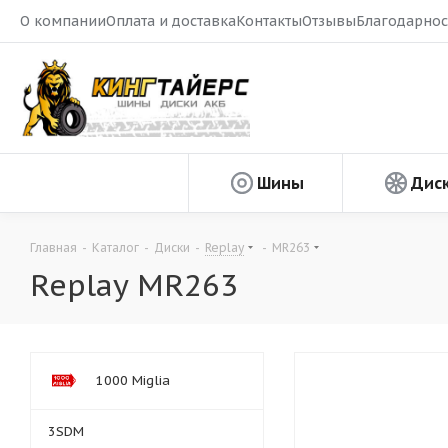
О компании
Оплата и доставка
Контакты
Отзывы
Благодарнос
Шины
Дис
Главная
-
Каталог
-
Диски
-
Replay
-
MR263
Replay MR263
1000 Miglia
3SDM