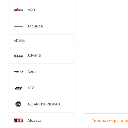
4GO
Accuride
ADVAN
Advanti
Aero
AEZ
ALCAR HYBRIDRAD
Alcasta
Типоразмеры и н