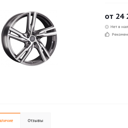
от
24 
Нет в на
Рекоме
аличие
Отзывы