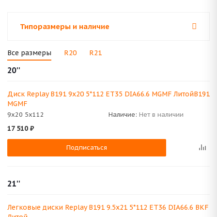
Типоразмеры и наличие
Все размеры
R20
R21
20''
Диск Replay B191 9x20 5*112 ET35 DIA66.6 MGMF ЛитойB191
MGMF
9x20 5x112
Наличие:
Нет в наличии
17 510
₽
Подписаться
21''
Легковые диски Replay B191 9.5x21 5*112 ET36 DIA66.6 BKF