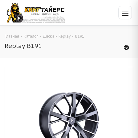
Главная
-
Каталог
-
Диски
-
Replay
-
B191
Replay B191