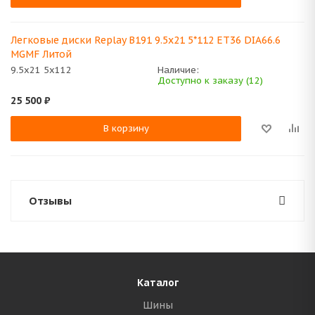
Легковые диски Replay B191 9.5x21 5*112 ET36 DIA66.6
MGMF Литой
9.5x21 5x112
Наличие:
Доступно к заказу (12)
25 500
₽
В корзину
Отзывы
Каталог
Шины