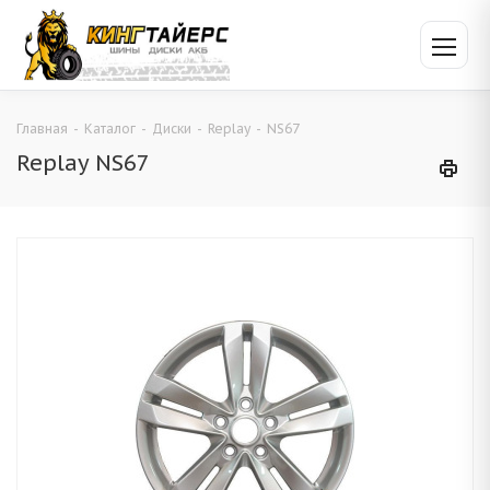
Главная
-
Каталог
-
Диски
-
Replay
-
NS67
Replay NS67