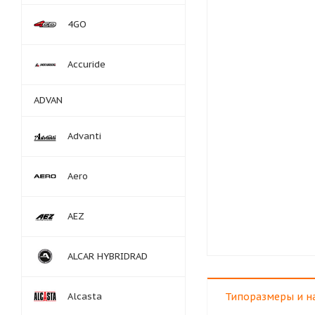
4GO
Accuride
ADVAN
Advanti
Aero
AEZ
ALCAR HYBRIDRAD
Alcasta
Типоразмеры и н