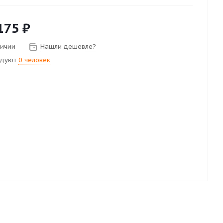
175
₽
личии
Нашли дешевле?
ндуют
0 человек