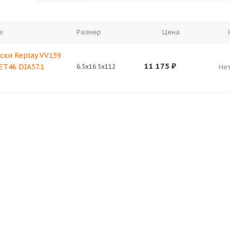
е
Размер
Цена
ски Replay VV159
11 175
₽
 ET46 DIA57.1
6.5x16 5x112
Нет