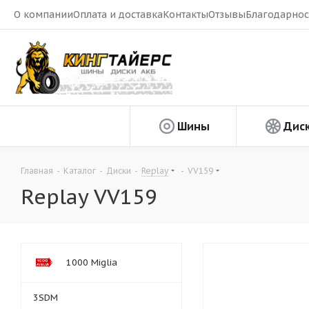
О компании
Оплата и доставка
Контакты
Отзывы
Благодарнос
Шины
Дис
Главная
-
Каталог
-
Диски
-
Replay
-
VV159
Replay VV159
1000 Miglia
3SDM