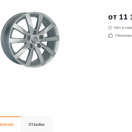
от
11 
Нет в на
Рекоме
аличие
Отзывы