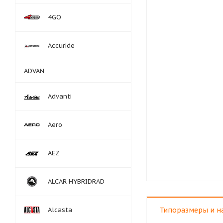
4GO
Accuride
ADVAN
Advanti
Aero
AEZ
ALCAR HYBRIDRAD
Alcasta
Типоразмеры и н