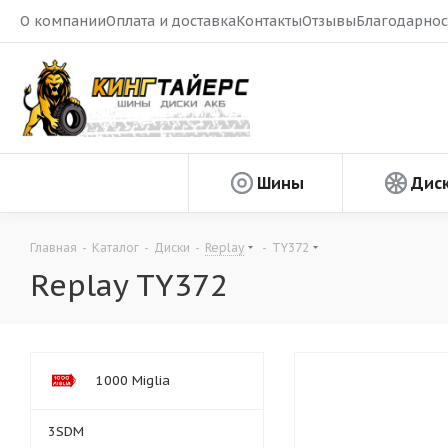
О компании
Оплата и доставка
Контакты
Отзывы
Благодарнос
Шины
Дис
Главная
-
Каталог
-
Диски
-
Replay
-
TY372
Replay TY372
1000 Miglia
3SDM