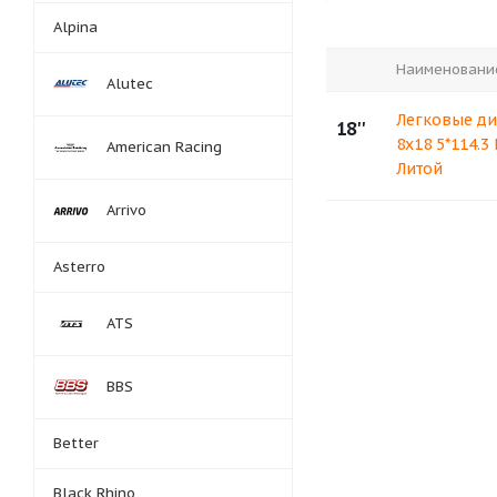
Alpina
Наименовани
Alutec
Легковые ди
18''
8x18 5*114.3
American Racing
Литой
Arrivo
Asterro
ATS
BBS
Better
Black Rhino