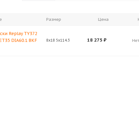
е
Размер
Цена
ски Replay TY372
18 275
₽
 ET35 DIA60.1 BKF
8x18 5x114.3
Нет