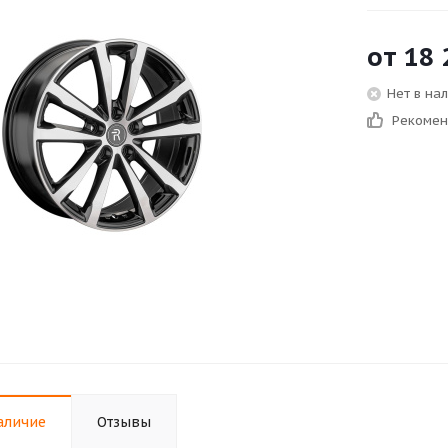
от
18 
Нет в на
Рекоме
аличие
Отзывы