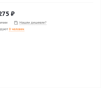
275
₽
личии
Нашли дешевле?
ндуют
0 человек