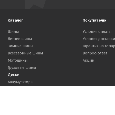
Каталог
Покупателю
Шины
Условия оплаты
Летние шины
Условия доставки
Зимние шины
Гарантия на това
Всесезонные шины
Вопрос-ответ
Мотошины
Акции
Грузовые шины
Диски
Аккумуляторы
2026 © Шинный Центр "Кинг Тайерс"
Версия для печа