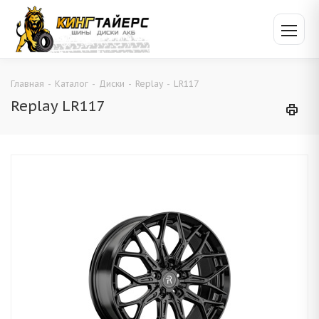
Главная
-
Каталог
-
Диски
-
Replay
-
LR117
Replay LR117