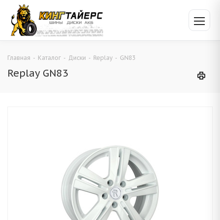
Главная
-
Каталог
-
Диски
-
Replay
-
GN83
Replay GN83