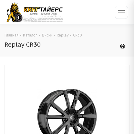
Главная
-
Каталог
-
Диски
-
Replay
-
CR30
Replay CR30