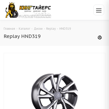
Главная
-
Каталог
-
Диски
-
Replay
-
HND319
Replay HND319