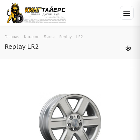
Главная
-
Каталог
-
Диски
-
Replay
-
LR2
Replay LR2