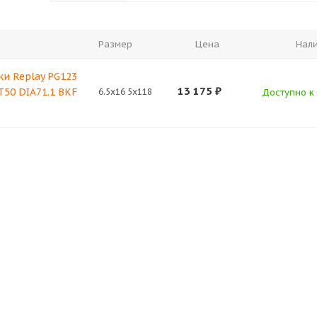
Размер
Цена
Нал
ки Replay PG123
13 175
₽
ET50 DIA71.1 BKF
6.5x16 5x118
Доступно к 