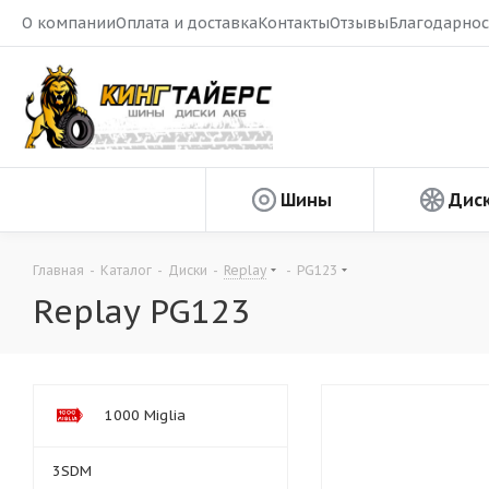
О компании
Оплата и доставка
Контакты
Отзывы
Благодарнос
Шины
Дис
Главная
-
Каталог
-
Диски
-
Replay
-
PG123
Replay PG123
1000 Miglia
3SDM