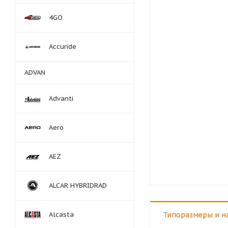
4GO
Accuride
ADVAN
Advanti
Aero
AEZ
ALCAR HYBRIDRAD
Alcasta
Типоразмеры и н