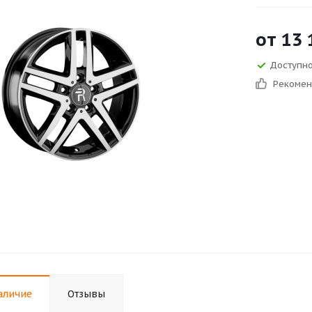
от
13 
Доступно
Рекоме
аличие
Отзывы