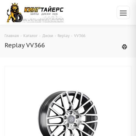
Главная
-
Каталог
-
Диски
-
Replay
-
VV366
Replay VV366