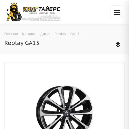
Главная
-
Каталог
-
Диски
-
Replay
-
GA15
Replay GA15