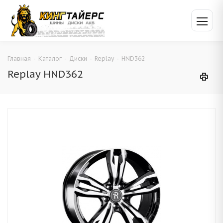
Главная
-
Каталог
-
Диски
-
Replay
-
HND362
Replay HND362