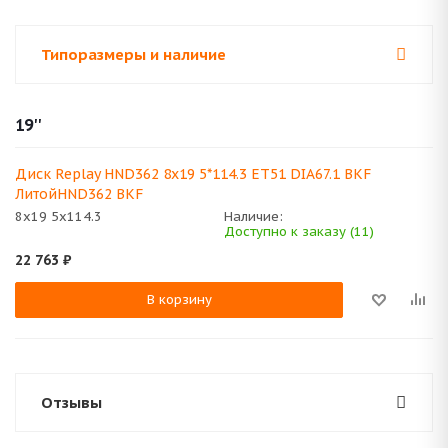
Типоразмеры и наличие
19''
Диск Replay HND362 8x19 5*114.3 ET51 DIA67.1 BKF
ЛитойHND362 BKF
8x19 5x114.3
Наличие:
Доступно к заказу (11)
22 763
₽
В корзину
Отзывы