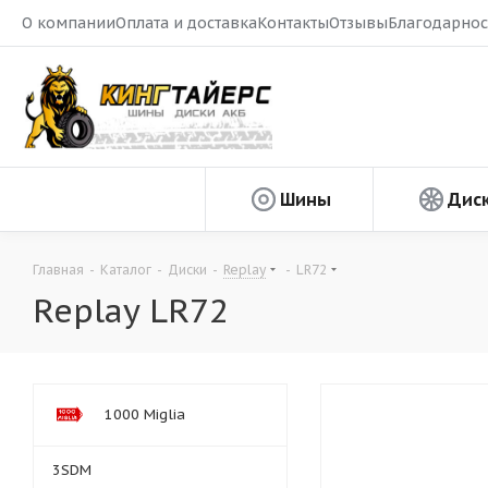
О компании
Оплата и доставка
Контакты
Отзывы
Благодарнос
Шины
Дис
Главная
-
Каталог
-
Диски
-
Replay
-
LR72
Replay LR72
1000 Miglia
3SDM