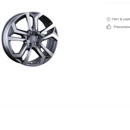
Нет в на
Рекоме