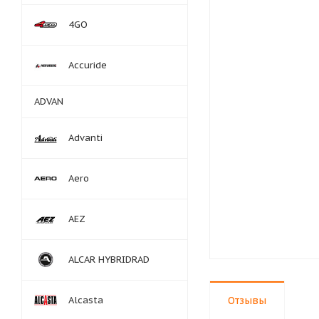
4GO
Accuride
ADVAN
Advanti
Aero
AEZ
ALCAR HYBRIDRAD
Alcasta
Отзывы