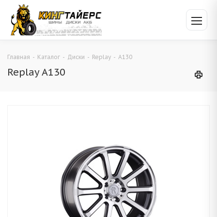
Главная
-
Каталог
-
Диски
-
Replay
-
A130
Replay A130