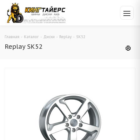
Главная
-
Каталог
-
Диски
-
Replay
-
SK52
Replay SK52