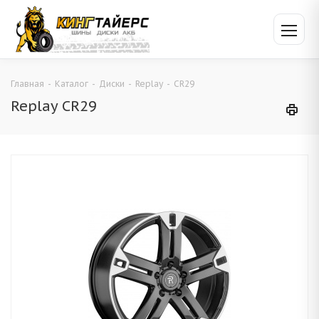
Главная
-
Каталог
-
Диски
-
Replay
-
CR29
Replay CR29