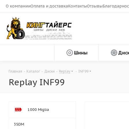
О компании
Оплата и доставка
Контакты
Отзывы
Благодарнос
Шины
Дис
Главная
-
Каталог
-
Диски
-
Replay
-
INF99
Replay INF99
1000 Miglia
3SDM