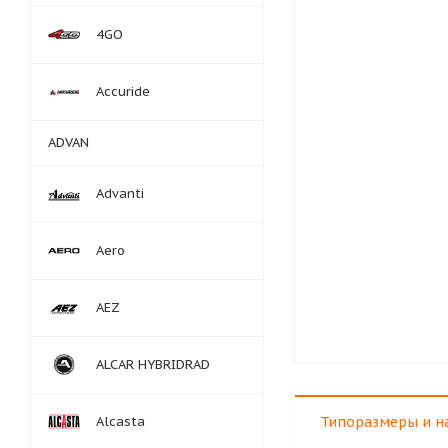
4GO
Accuride
ADVAN
Advanti
Aero
AEZ
ALCAR HYBRIDRAD
Alcasta
Типоразмеры и н