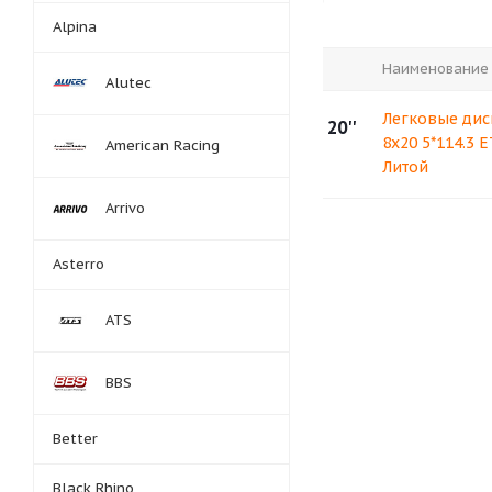
Alpina
Наименование
Alutec
Легковые диск
20''
8x20 5*114.3 
American Racing
Литой
Arrivo
Asterro
ATS
BBS
Better
Black Rhino