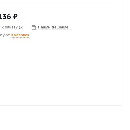
136
₽
к заказу (3)
Нашли дешевле?
ндуют
0 человек