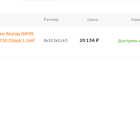
Размер
Цена
Нал
и Replay INF99
20 136
₽
ET50 DIA66.1 GMF
8x20 5x114.3
Доступно к