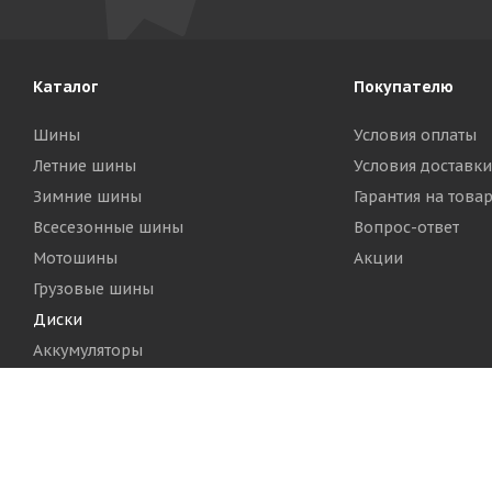
Каталог
Покупателю
Шины
Условия оплаты
Летние шины
Условия доставки
Зимние шины
Гарантия на това
Всесезонные шины
Вопрос-ответ
Мотошины
Акции
Грузовые шины
Диски
Аккумуляторы
2026 © Шинный Центр "Кинг Тайерс"
Версия для печа