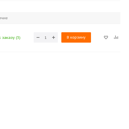
ичие
В корзину
 заказу (3)