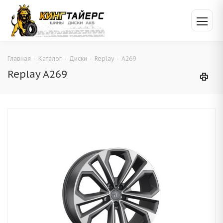
Главная
-
Каталог
-
Диски
-
Replay
-
A269
Replay A269